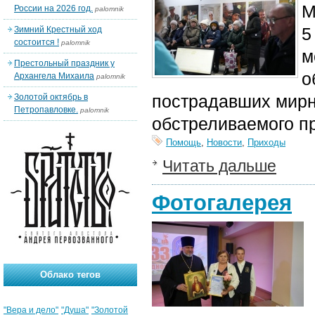
М
России на 2026 год.
palomnik
5
Зимний Крестный ход
состоится !
palomnik
м
Престольный праздник у
о
Архангела Михаила
palomnik
пострадавших мирн
Золотой октябрь в
Петропавловке.
palomnik
обстреливаемого п
Помощь
,
Новости
,
Приходы
Читать дальше
Фотогалерея
Облако тегов
"Вера и дело"
"Душа"
"Золотой