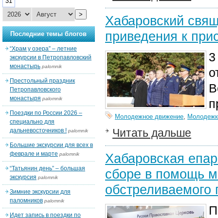
31
>
Хабаровский свящ
приведения к при
Последние темы блогов
“Храм у озера” – летние
3
экскурсии в Петропавловский
монастырь
palomnik
о
Престольный праздник
В
Петропавловского
монастыря
palomnik
п
Поездки по России 2026 –
Молодежное движение
,
Молодежк
специально для
Читать дальше
дальневосточников !
palomnik
Большие экскурсии для всех в
феврале и марте
Хабаровская епар
palomnik
“Татьянин день” – большая
сборе в помощь м
экскурсия
palomnik
обстреливаемого 
Зимние экскурсии для
паломников
palomnik
П
Идет запись в поездки по