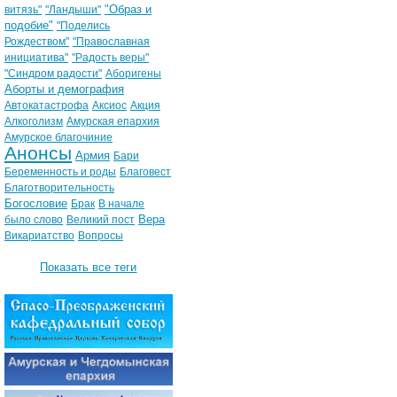
"Образ и
витязь"
"Ландыши"
подобие"
"Поделись
Рождеством"
"Православная
инициатива"
"Радость веры"
"Синдром радости"
Аборигены
Аборты и демография
Автокатастрофа
Аксиос
Акция
Алкоголизм
Амурская епархия
Амурское благочиние
Анонсы
Армия
Бари
Беременность и роды
Благовест
Благотворительность
Богословие
Брак
В начале
Вера
было слово
Великий пост
Викариатство
Вопросы
Показать все теги