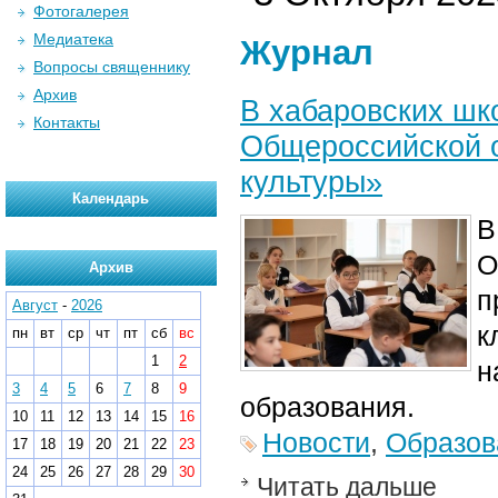
Фотогалерея
Медиатека
Журнал
Вопросы священнику
Архив
В хабаровских шк
Контакты
Общероссийской 
культуры»
Календарь
В
О
Архив
п
Август
-
2026
к
пн
вт
ср
чт
пт
сб
вс
1
2
н
3
4
5
6
7
8
9
образования.
10
11
12
13
14
15
16
Новости
,
Образов
17
18
19
20
21
22
23
24
25
26
27
28
29
30
Читать дальше