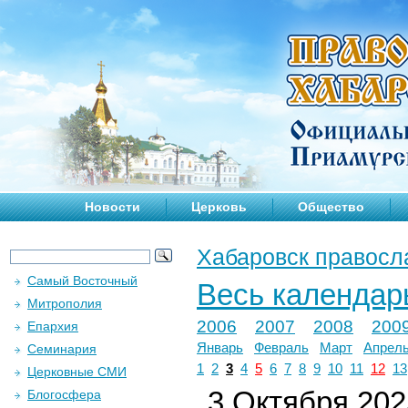
Новости
Церковь
Общество
Хабаровск правосл
Самый Восточный
Весь календар
Митрополия
2006
2007
2008
200
Епархия
Январь
Февраль
Март
Апрел
Семинария
1
2
3
4
5
6
7
8
9
10
11
12
13
Церковные СМИ
3 Октября 2025
Блогосфера