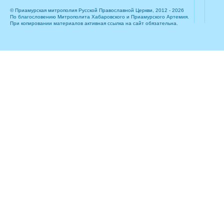
© Приамурская митрополия Русской Православной Церкви, 2012 - 2026
По благословению Митрополита Хабаровского и Приамурского Артемия.
При копировании материалов активная ссылка на сайт обязательна.